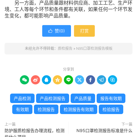
另一方面，产品质量跟材料供应商、加工工艺、生产环
境、工人等每个环节和条件都有关联，如果任何一个环节发
生变化，都可能影响产品质量。
赞(
0
)
打赏

未经允许不得转载：
质检报告
»
N95口罩检测报告模板
分享到









产品检测
产品检测报告
产品质量
报告有效期
有效期
检测报告
检测报告有效期
检验报告
上一篇
下一篇
防护服质检报告办理流程，检测
N95口罩检测报告标准是什么
些什么项目