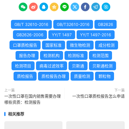









GB/T 32610-2016
GB/T32610-2016
GB2626
GB2626-2006
YY/T 1497
YY/T 1497-2016
口罩质检报告
国家标准
微生物检测
成分检测
报告办理
检测机构
检测标准
检测范围
检测项目
病毒过滤效率
贝斯通
贝斯通检测
质检报告
质检报告办理
质量检测
颗粒物
上一篇
下一篇
一次性口罩在国内销售需要办理
一次性口罩质检报告怎么申请
哪些资质：检测报告
相关推荐