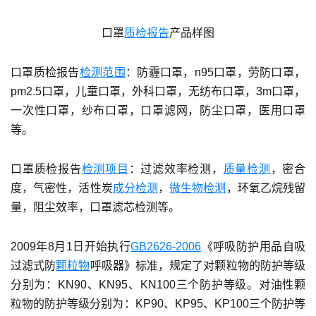
口罩
质检报告
产品样图
口罩质检报告
检测范围
：防霾口罩，n95口罩，劳防口罩，
pm2.5口罩，儿童口罩，外科口罩，无纺布口罩，3m口罩，
一次性口罩，纱布口罩，口罩滤网，防尘口罩，医用口罩
等。
口罩质检报告
检测项目
：过滤效率检测，
质量检测
，密合
度，气密性，活性炭
成分检测
，
微生物检测
，环氧乙烷残留
量，阻尘效率，口罩滤芯检测等。
2009年8月1日开始执行
GB2626-2006
《呼吸防护用品自吸
过滤式防
颗粒物
呼吸器》标准，规定了对颗粒物的防护等级
分别为：KN90、KN95、KN100三个防护等级。对油性颗
粒物的防护等级分别为：KP90、KP95、KP100三个防护等