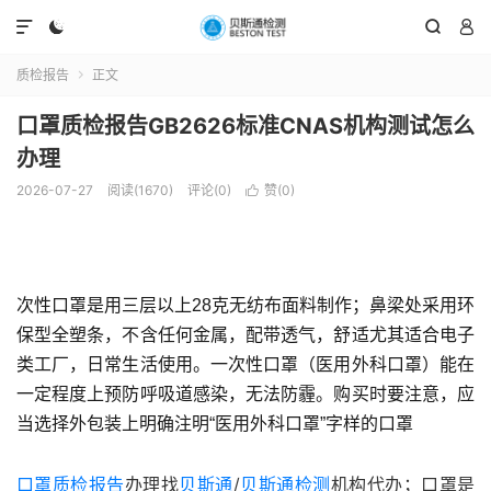




质检报告
正文

口罩质检报告GB2626标准CNAS机构测试怎么
办理
2026-07-27
阅读(1670)
评论(0)
赞(
0
)

次性口罩是用三层以上28克无纺布面料制作；鼻梁处采用环
保型全塑条，不含任何金属，配带透气，舒适尤其适合电子
类工厂，日常生活使用。一次性口罩（医用外科口罩）能在
一定程度上预防呼吸道感染，无法防霾。购买时要注意，应
当选择外包装上明确注明“医用外科口罩”字样的口罩
口罩质检报告
办理找
贝斯通
/
贝斯通检测
机构代办；口罩是