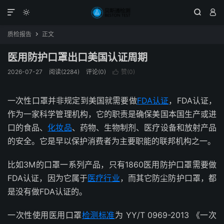




质检报告
正文

医用防护口罩出口美国认证周期
2026-07-27
阅读(2284)
评论(0)
赞(
0
)

一次性口罩并非规定到美国就需要做
FDA认证
，FDA认证，
作为一家科学管理机构，它的职责是确保美国本国生产或进
口的食品、
化妆品
、药物、生物制剂、医疗设备和放射产品
的安全。它是早以保护消费者为主要职能的联邦机构之一。
比如3M的口罩一系列产品，只有1860医用防护口罩需要做
FDA认证，因为它属于
医疗行业
，而其它防尘防护口罩，都
是没有做FDA认证的。
一次性使用医用口罩
检测标准
为 YY/T 0969-2013 《一次