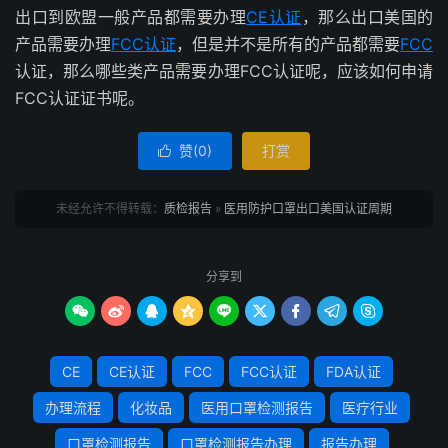
出口到欧盟一般产品都需要办理
CE认证
，那么出口美国的
产品需要办理
FCC认证
，但是并不是所有的产品都需要
FCC
认证，那么哪些类产品需要办理FCC认证呢，应该如何申请
FCC认证证书呢。
赞(
0
)
打赏

未经允许不得转载：
质检报告
»
医用防护口罩出口美国认证周期
分享到









CE
CE认证
FCC
FCC认证
FDA认证
办理流程
化妆品
医用口罩检测报告
医疗行业
口罩检测报告
口罩检测报告办理
报告办理