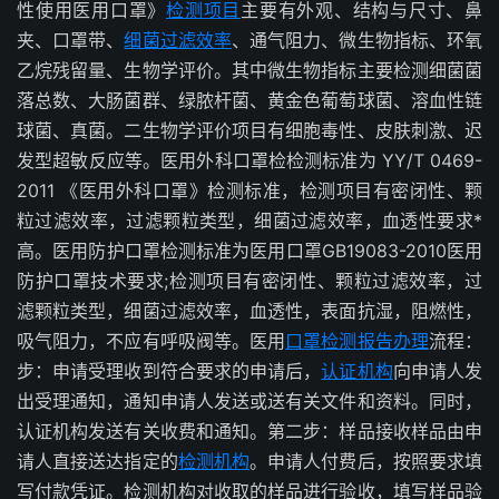
性使用医用口罩》
检测项目
主要有外观、结构与尺寸、鼻
夹、口罩带、
细菌过滤效率
、通气阻力、微生物指标、环氧
乙烷残留量、生物学评价。其中微生物指标主要检测细菌菌
落总数、大肠菌群、绿脓杆菌、黄金色葡萄球菌、溶血性链
球菌、真菌。二生物学评价项目有细胞毒性、皮肤刺激、迟
发型超敏反应等。医用外科口罩检检测标准为 YY/T 0469-
2011 《医用外科口罩》检测标准，检测项目有密闭性、颗
粒过滤效率，过滤颗粒类型，细菌过滤效率，血透性要求*
高。医用防护口罩检测标准为医用口罩GB19083-2010医用
防护口罩技术要求;检测项目有密闭性、颗粒过滤效率，过
滤颗粒类型，细菌过滤效率，血透性，表面抗湿，阻燃性，
吸气阻力，不应有呼吸阀等。医用
口罩检测报告办理
流程：
步：申请受理收到符合要求的申请后，
认证机构
向申请人发
出受理通知，通知申请人发送或送有关文件和资料。同时，
认证机构发送有关收费和通知。第二步：样品接收样品由申
请人直接送达指定的
检测机构
。申请人付费后，按照要求填
写付款凭证。检测机构对收取的样品进行验收，填写样品验