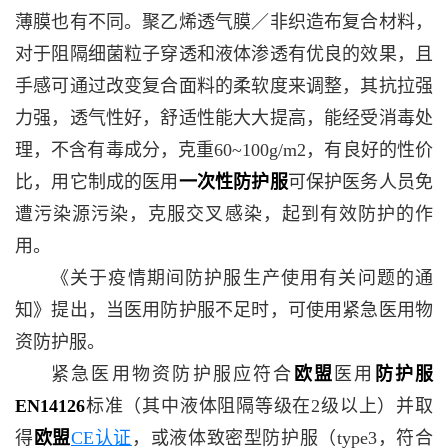
薄膜也有不同。聚乙烯透气膜／非织造布复合材料，
对于阻隔细菌粒子穿透和液体渗透有优良的效果，且
手感可通过改变复合面料的柔软度来调整，其抗拉强
力强，透气性好，舒适性能大大提高，能经受消毒处
理，不含有毒成分，克重60~100g/m2，有良好的性价
比，用它制成的医用
一次性防护服
可保护医务人员免
遭污染源污染，克服交叉感染，起到有效防护的作
用。
《关于疫情期间防护服生产使用有关问题的通
知》提出，当医用防护服不足时，可使用紧急医用物
资防护服。
紧急医用物资防护服应符合
欧盟
医用
防护服
EN14126
标准（其中液体阻隔等级在2级以上）并取
得
欧盟
CE认证
，或液体致密型防护服（type3，符合