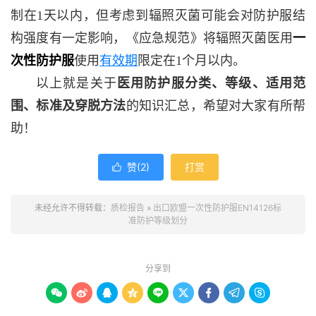
制在1天以内，但考虑到辐照灭菌可能会对防护服结
构强度有一定影响，《应急规范》将辐照灭菌医用
一
次性防护服
使用
有效期
限定在1个月以内。
以上就是关于
医用防护服分类、等级、适用范
围、标准及穿脱方法
的知识汇总，希望对大家有所帮
助！
赞(
2
)
打赏

未经允许不得转载：
质检报告
»
出口欧盟一次性防护服EN14126标
准防护等级划分
分享到








