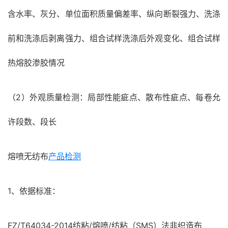
含水率、灰分、单位面积质量偏差率、纵向断裂强力、洗涤
前和洗涤后剥离强力、组合试样洗涤后外观变化、组合试样
热熔胶渗胶情况
（2）外观质量检测：局部性能疵点、散布性疵点、每卷允
许段数、段长
熔喷无纺布
产品检测
1、依据标准：
FZ/T64034-2014纺粘/熔喷/纺粘（SMS）法非织造布