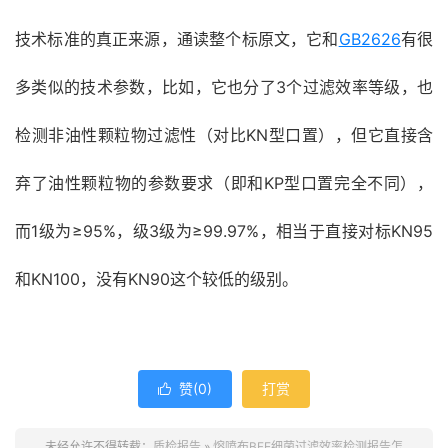
技术标准的真正来源，通读整个标原文，它和
GB2626
有很
多类似的技术参数，比如，它也分了3个过滤效率等级，也
检测非油性颗粒物过滤性（对比KN型口置），但它直接含
弃了油性颗粒物的参数要求（即和KP型口置完全不同），
而1级为≥95%，级3级为≥99.97%，相当于直接对标KN95
和KN100，没有KN90这个较低的级别。
赞(
0
)
打赏

未经允许不得转载：
质检报告
»
熔喷布BFE细菌过滤效率检测报告怎