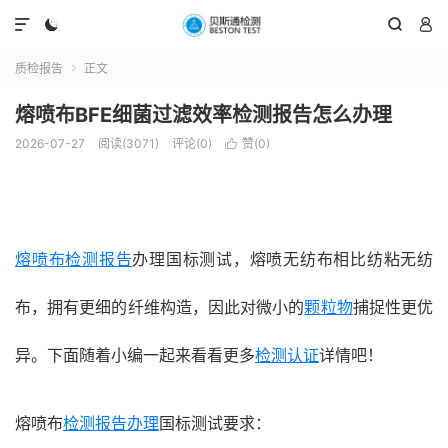




质检报告
正文

熔喷布BFE细菌过滤效率检测报告怎么办理
2026-07-27
阅读(3071)
评论(0)
赞(
0
)

熔喷布检测报告
办理国标测试，熔喷无纺布相比纺粘无纺
布，拥有更细的纤维构造，因此对微小的
颗粒物
捕捉性更优
异。下面随着小编一起来看看更多
检测认证
详情吧！
熔喷布
检测报告办理
国标测试要求：