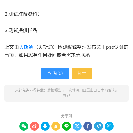
2.测试准备资料：
3.测试提供样品
上文由
贝斯通
（贝斯通）检测编辑整理发布关于pse认证的
事项，如果您有任何疑问或者需求请联系！
赞(
0
)
打赏

未经允许不得转载：
质检报告
»
一次性医用口罩出口日本PSE认证
办理
分享到








