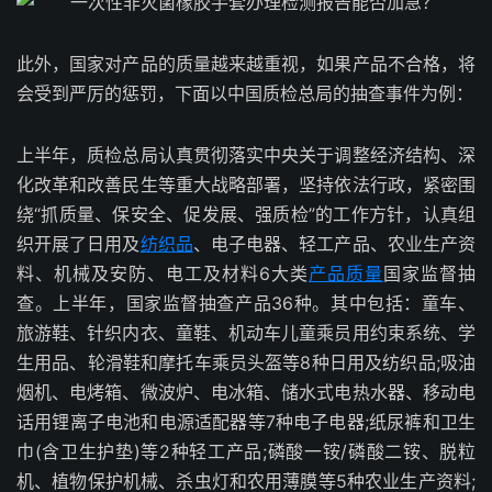
此外，国家对产品的质量越来越重视，如果产品不合格，将
会受到严厉的惩罚，下面以中国质检总局的抽查事件为例：
上半年，质检总局认真贯彻落实中央关于调整经济结构、深
化改革和改善民生等重大战略部署，坚持依法行政，紧密围
绕“抓质量、保安全、促发展、强质检”的工作方针，认真组
织开展了日用及
纺织品
、电子电器、轻工产品、农业生产资
料、机械及安防、电工及材料6大类
产品质量
国家监督抽
查。上半年，国家监督抽查产品36种。其中包括：童车、
旅游鞋、针织内衣、童鞋、机动车儿童乘员用约束系统、学
生用品、轮滑鞋和摩托车乘员头盔等8种日用及纺织品;吸油
烟机、电烤箱、微波炉、电冰箱、储水式电热水器、移动电
话用锂离子电池和电源适配器等7种电子电器;纸尿裤和卫生
巾(含卫生护垫)等2种轻工产品;磷酸一铵/磷酸二铵、脱粒
机、植物保护机械、杀虫灯和农用薄膜等5种农业生产资料;