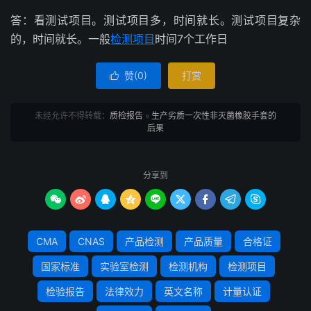
答：看测试项目。测试项目多，时间就长。测试项目复杂
的，时间就长。一般
检测项目
时间7个工作日
赞(
0
)
打赏

未经允许不得转载：
质检报告
»
生产劣质一次性非灭菌橡胶手套的
后果
分享到









CMA
CNAS
产品检测
产品质量
合格证
国家标准
实验室检测
检测机构
检测项目
检验报告
法律效力
英文名称
计量认证