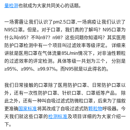
量检测
也就成为大家共同关心的话题。
一场雾霾让我们认识了pm2.5口罩,一场病疫让我们认识了
N95口罩。但是。对于口罩，我们真的了解吗？N95口罩为
什么叫n95？不叫n97？n98？这些问题你知道吗？其实医用
防护口罩检测中有一个项目叫过滤效率等级评定。 详细来
讲就是医用口罩在气体流量85L/min情况下，对非油性颗粒
的过滤效率的评定检测。具体等级一共划为三个， 分别是
≥95%、≥99%、≥99.97%。而N95就是以此得名的。
我们日常接触的口罩除了医用防护口罩、日常防护口罩以
外，还有一次性防护口罩、针织口罩、口罩纸等产品。 除
此之外，还有一种叫自吸过滤式防微粒口罩，后来为了描叙
更准确
国家标准
将其改成了自吸过滤式防
颗粒物
呼吸器。今
天我们就这些口罩的
检测标准
及项目详细的为大家介绍一
下。