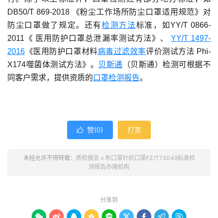
DB50/T 869-2018 《粉尘工作场所防尘口罩适用规范》对
防尘口罩做了规定。还有
检测方法
标准，如YY/T 0866-
2011《 医用防护口罩总泄漏率测试方法》、
YY/T 1497-
2016
《医用防护口罩材料
病毒过滤效率
评价测试方法 Phi-
X174噬菌体测试方法》。
贝斯通
（贝斯通）检测可根据不
同客户需求，提供资质的
口罩检测报告
。
赞(
0
)
打赏

未经允许不得转载：
质检报告
»
布口罩针织口罩FZ/T73049标准检
测报告办理机构
分享到








