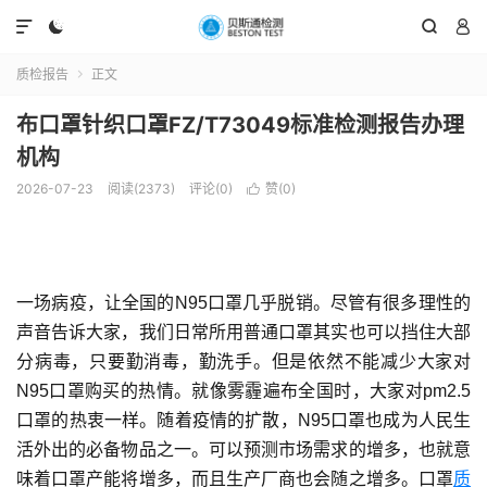




质检报告
正文

布口罩针织口罩FZ/T73049标准检测报告办理
机构
2026-07-23
阅读(2373)
评论(0)
赞(
0
)

一场病疫，让全国的N95口罩几乎脱销。尽管有很多理性的
声音告诉大家，我们日常所用普通口罩其实也可以挡住大部
分病毒，只要勤消毒，勤洗手。但是依然不能减少大家对
N95口罩购买的热情。就像雾霾遍布全国时，大家对pm2.5
口罩的热衷一样。随着疫情的扩散，N95口罩也成为人民生
活外出的必备物品之一。可以预测市场需求的增多，也就意
味着口罩产能将增多，而且生产厂商也会随之增多。口罩
质