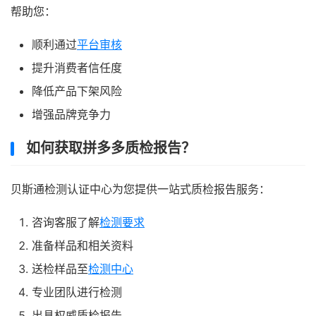
帮助您：
顺利通过
平台审核
提升消费者信任度
降低产品下架风险
增强品牌竞争力
如何获取拼多多质检报告？
贝斯通检测认证中心为您提供一站式质检报告服务：
咨询客服了解
检测要求
准备样品和相关资料
送检样品至
检测中心
专业团队进行检测
出具权威质检报告