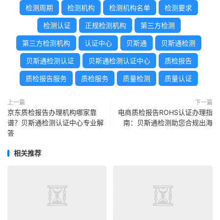
检测周期
检测机构
检测机构名单
检测要求
检测认证
正规检测机构
第三方检测
第三方检测机构
认证中心
贝斯通
贝斯通检测
贝斯通检测认证
贝斯通检测认证中心
质检报告
质检报告服务
质检服务
质量检测
质量认证
上一篇
下一篇
京东质检报告办理机构哪家靠
电商质检报告ROHS认证办理指
谱？贝斯通检测认证中心专业解
南：贝斯通检测助您合规出海
答
相关推荐