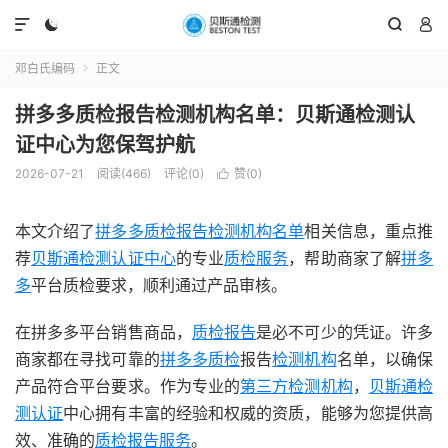




邓白氏编码
正文

拼多多质检报告检测机构名单：贝斯通检测认
证中心为您保驾护航
2026-07-21
阅读(466)
评论(0)
赞(
0
)

本文介绍了
拼多多质检报告
检测机构名单
相关信息，重点推
荐
贝斯通检测认证中心
的专业
质检服务
，帮助商家了解
拼多
多
平台质检要求，顺利通过产品审核。
在拼多多平台销售商品，
质检报告
是必不可少的凭证。许多
商家都在寻找可靠的
拼多多质检
报告
检测机构
名单，以确保
产品符合平台要求。作为专业的
第三方检测机构
，
贝斯通检
测认证
中心拥有丰富的经验和权威的资质，能够为您提供高
效、准确的
质检报告服务
。