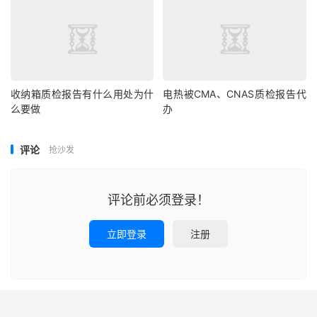
收纳箱质检报告有什么用处为什
电热被CMA、CNAS质检报告代
么要做
办
评论
抢沙发
评论前必须登录！
立即登录
注册