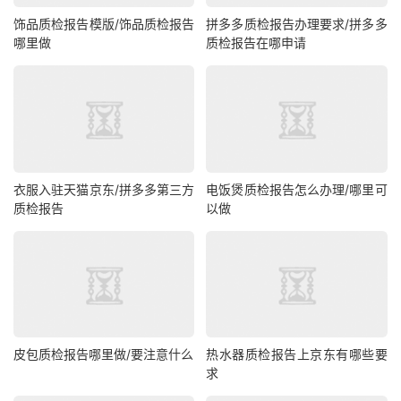
饰品质检报告模版/饰品质检报告
拼多多质检报告办理要求/拼多多
哪里做
质检报告在哪申请
衣服入驻天猫京东/拼多多第三方
电饭煲质检报告怎么办理/哪里可
质检报告
以做
皮包质检报告哪里做/要注意什么
热水器质检报告上京东有哪些要
求