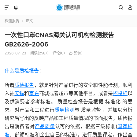




检测报告
正文

一次性口罩CNAS海关认可机构检测报告
GB2626-2006
2026-07-23
阅读(2587)
评论(0)
赞(
0
)

什么是质检报告
：
所谓
质检报告
，就是针对产品进行的安全和性能检测，顺利
入驻
天猫
和
京东
商城或者超市等其他平台，或者是
招投标
以
及供消费者参考标准。 质量检查报告是根据 标准化 的要
求，对产品和工程进行
质量检测
与 质量监督 ，并加以分析
研究后写出的反映产品和工程质量情况的书面报告，质检报
告是消费者对
产品质量
认可的依据，根据三级标准(
国家标
准
、部颁标准和企业自己的标准)，进行质量评定，作出基