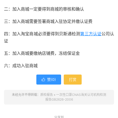
二：加入商城一定要得到商城的审核和确认
三：加入商城需要签署商城入驻协定并缴认证费
四：加入淘宝商城必须要得到贝斯通检测
第三方认证
公司认
证
五：加入商城要缴纳店铺费，冻结保证金
六：成功入驻商城
赞(
0
)
打赏

未经允许不得转载：
质检报告
»
一次性口罩CNAS海关认可机构检测
报告GB2626-2006
分享到