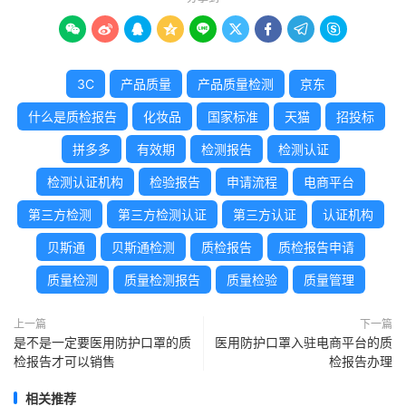









3C
产品质量
产品质量检测
京东
什么是质检报告
化妆品
国家标准
天猫
招投标
拼多多
有效期
检测报告
检测认证
检测认证机构
检验报告
申请流程
电商平台
第三方检测
第三方检测认证
第三方认证
认证机构
贝斯通
贝斯通检测
质检报告
质检报告申请
质量检测
质量检测报告
质量检验
质量管理
上一篇
下一篇
是不是一定要医用防护口罩的质
医用防护口罩入驻电商平台的质
检报告才可以销售
检报告办理
相关推荐