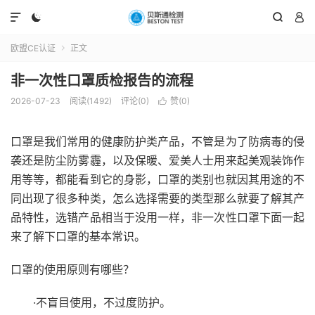




欧盟CE认证
正文

非一次性口罩质检报告的流程
2026-07-23
阅读(1492)
评论(0)
赞(
0
)

口罩是我们常用的健康防护类产品，不管是为了防病毒的侵
袭还是防尘防雾霾，以及保暖、爱美人士用来起美观装饰作
用等等，都能看到它的身影，口罩的类别也就因其用途的不
同出现了很多种类，怎么选择需要的类型那么就要了解其产
品特性，选错产品相当于没用一样，非一次性口罩下面一起
来了解下口罩的基本常识。
口罩的使用原则有哪些？
·不盲目使用，不过度防护。