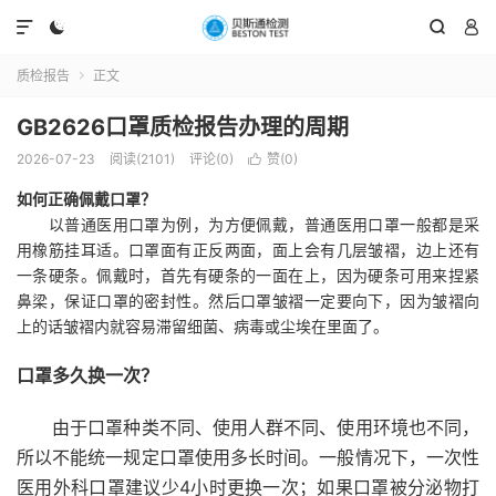




质检报告
正文

GB2626口罩质检报告办理的周期
2026-07-23
阅读(2101)
评论(0)
赞(
0
)

如何正确佩戴口罩？
以普通医用口罩为例，为方便佩戴，普通医用口罩一般都是采
用橡筋挂耳适。口罩面有正反两面，面上会有几层皱褶，边上还有
一条硬条。佩戴时，首先有硬条的一面在上，因为硬条可用来捏紧
鼻梁，保证口罩的密封性。然后口罩皱褶一定要向下，因为皱褶向
上的话皱褶内就容易滞留细菌、病毒或尘埃在里面了。
口罩多久换一次？
由于口罩种类不同、使用人群不同、使用环境也不同，
所以不能统一规定口罩使用多长时间。一般情况下，一次性
医用外科口罩建议少4小时更换一次；如果口罩被分泌物打