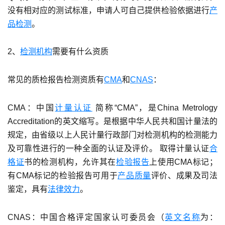
没有相对应的测试标准，申请人可自己提供检验依据进行
产
品检测
。
2、
检测机构
需要有什么资质
常见的质检报告检测资质有
CMA
和
CNAS
：
CMA：中国
计量认证
简称“CMA”，是China Metrology
Accreditation的英文缩写。是根据中华人民共和国计量法的
规定，由省级以上人民计量行政部门对检测机构的检测能力
及可靠性进行的一种全面的认证及评价。 取得计量认证
合
格证
书的检测机构，允许其在
检验报告
上使用CMA标记；
有CMA标记的检验报告可用于
产品质量
评价、成果及司法
鉴定，具有
法律效力
。
CNAS：中国合格评定国家认可委员会（
英文名称
为：