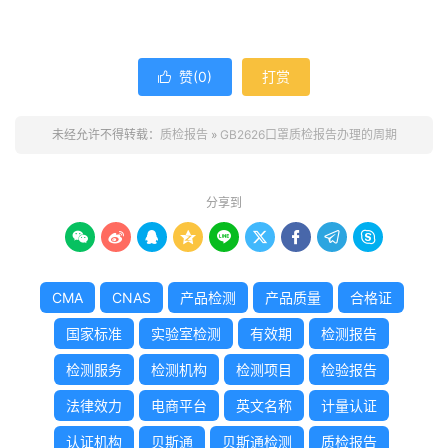
赞(
0
)
打赏

未经允许不得转载：
质检报告
»
GB2626口罩质检报告办理的周期
分享到









CMA
CNAS
产品检测
产品质量
合格证
国家标准
实验室检测
有效期
检测报告
检测服务
检测机构
检测项目
检验报告
法律效力
电商平台
英文名称
计量认证
认证机构
贝斯通
贝斯通检测
质检报告