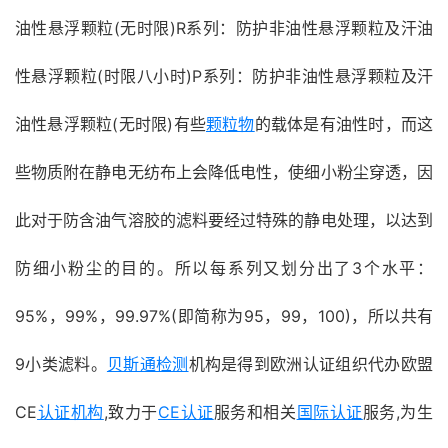
油性悬浮颗粒(无时限)R系列：防护非油性悬浮颗粒及汗油
性悬浮颗粒(时限八小时)P系列：防护非油性悬浮颗粒及汗
油性悬浮颗粒(无时限)有些
颗粒物
的载体是有油性时，而这
些物质附在静电无纺布上会降低电性，使细小粉尘穿透，因
此对于防含油气溶胶的滤料要经过特殊的静电处理，以达到
防细小粉尘的目的。所以每系列又划分出了3个水平：
95%，99%，99.97%(即简称为95，99，100)，所以共有
9小类滤料。
贝斯通检测
机构是得到欧洲认证组织代办欧盟
CE
认证机构
,致力于
CE认证
服务和相关
国际认证
服务,为生