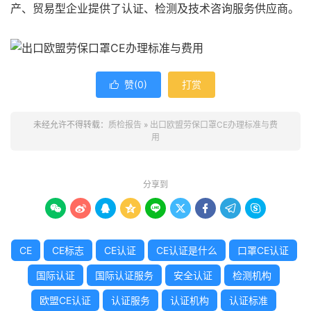
产、贸易型企业提供了认证、检测及技术咨询服务供应商。
赞(
0
)
打赏

未经允许不得转载：
质检报告
»
出口欧盟劳保口罩CE办理标准与费
用
分享到









CE
CE标志
CE认证
CE认证是什么
口罩CE认证
国际认证
国际认证服务
安全认证
检测机构
欧盟CE认证
认证服务
认证机构
认证标准