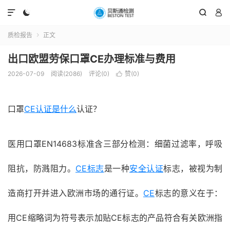




质检报告
正文

出口欧盟劳保口罩CE办理标准与费用
2026-07-09
阅读(2086)
评论(0)
赞(
0
)

口罩
CE认证是什么
认证？
医用口罩EN14683标准含三部分检测：细菌过滤率，呼吸
阻抗，防溅阻力。
CE标志
是一种
安全认证
标志，被视为制
造商打开并进入欧洲市场的通行证。
CE
标志的意义在于：
用CE缩略词为符号表示加贴CE标志的产品符合有关欧洲指