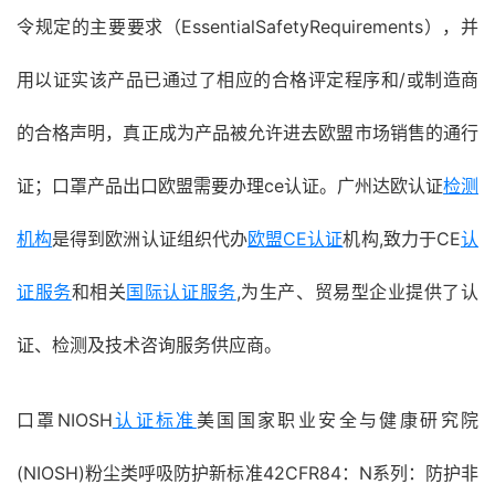
令规定的主要要求（EssentialSafetyRequirements），并
用以证实该产品已通过了相应的合格评定程序和/或制造商
的合格声明，真正成为产品被允许进去欧盟市场销售的通行
证；口罩产品出口欧盟需要办理ce认证。广州达欧认证
检测
机构
是得到欧洲认证组织代办
欧盟CE认证
机构,致力于CE
认
证服务
和相关
国际认证服务
,为生产、贸易型企业提供了认
证、检测及技术咨询服务供应商。
口罩NIOSH
认证标准
美国国家职业安全与健康研究院
(NIOSH)粉尘类呼吸防护新标准42CFR84：N系列：防护非