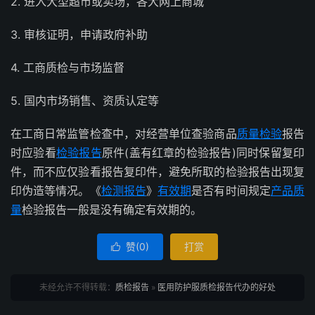
2. 进入大型超市或卖场，各大网上商城
3. 审核证明，申请政府补助
4. 工商质检与市场监督
5. 国内市场销售、资质认定等
在工商日常监管检查中，对经营单位查验商品
质量检验
报告
时应验看
检验报告
原件(盖有红章的检验报告)同时保留复印
件，而不应仅验看报告复印件，避免所取的检验报告出现复
印伪造等情况。《
检测报告
》
有效期
是否有时间规定
产品质
量
检验报告一般是没有确定有效期的。
赞(
0
)
打赏

未经允许不得转载：
质检报告
»
医用防护服质检报告代办的好处