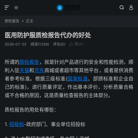




质检报告
正文

医用防护服质检报告代办的好处
2026-07-23
阅读(1356)
评论(0)
赞(
0
)

所谓的
质检报告
，就是针对产品进行的安全和性能检测，顺
利入驻
天猫
和
京东
商城或者超市等其他平台，或者是供消费
者参考标准。根据三级标准(
国家标准
、部颁标准和企业自
己的标准)，进行质量评定，作出基本评价，分析质量合格
或不合格的原因，这是质量检查报告的主体部分。
质检报告的用处有哪些：
1.
招投标
-政府部门、事业单位招投标