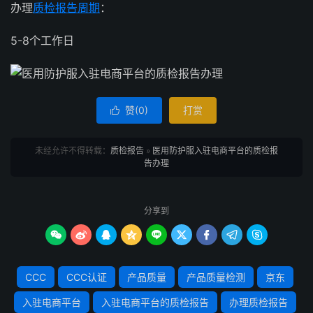
办理
质检报告周期
：
5-8个工作日
赞(
0
)
打赏

未经允许不得转载：
质检报告
»
医用防护服入驻电商平台的质检报
告办理
分享到









CCC
CCC认证
产品质量
产品质量检测
京东
入驻电商平台
入驻电商平台的质检报告
办理质检报告