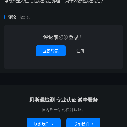
电热水壶入驻京东质检报告办理
为什么要做质检报告？
评论
抢沙发
评论前必须登录！
立即登录
注册
贝斯通检测 专业认证 诚挚服务
国内外一站式检测认证。
联系我们
联系我们

