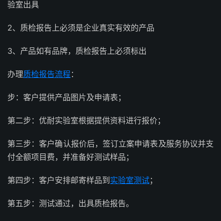
验室出具
2、质检报告上必须是企业真实有效的产品
3、产品如有品牌，质检报告上必须标出
办理
质检报告流程
：
步：客户提供产品图片及申请表；
第二步：优耐实验室根据提供资料进行报价；
第三步：客户确认报价后，签订立案申请表及服务协议并支
付全额项目费，并准备好测试样品；
第四步：客户安排邮寄样品到
实验室测试
；
第五步：测试通过，出具质检报告。