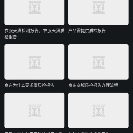
衣服天猫检测报告，衣服天猫质
产品需提供质检报告
检报告
京东为什么要求做质检报告
京东商城质检报告办理流程