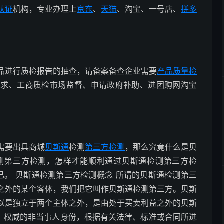
认证
机构，专业办理上
京东
、
天猫
、淘宝、一号店、
拼多
品进行质检报告的抽查，请备案备查企业需要
产品质量检
要求、工商质检市场监督、申请政府补助、进团购网淘宝
需要出具商城
贝斯通
检测
第三方检测
，那么究竟什么是贝
测第三方检测，怎样才能顺利通过贝斯通检测第三方检
已。 贝斯通检测第三方检测概念 所谓的贝斯通检测第三
之外的某个客体，我们把它叫作贝斯通检测第三方。贝斯
以是独立于两个主体之外，是由处于买卖利益之外的贝斯
正、权威的非当事人身份，根据有关法律、标准或合同所进