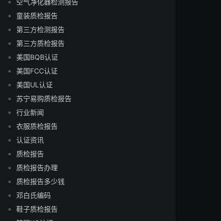
空气净化器检测报告
童装质检报告
第三方检测报告
第三方质检报告
美国BQB认证
美国FCC认证
美国UL认证
苏宁易购质检报告
行业新闻
衣服质检报告
认证资讯
质检报告
质检报告办理
质检报告多少钱
邓白氏编码
鞋子质检报告