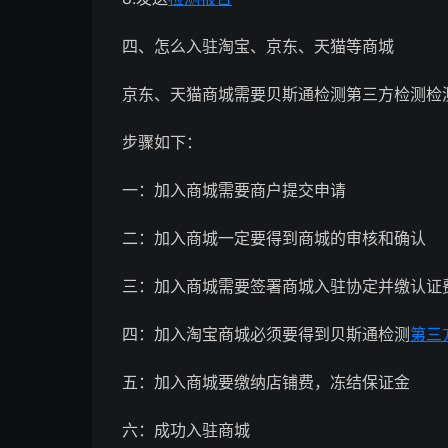
四、怎么入驻淘宝、京东、天猫等商城
京东、天猫商城需要贝斯通检测第三方检测检
步骤如下：
一：加入商城需要商户提交申请
二：加入商城一定要得到商城的审核和确认
三：加入商城需要签署商城入驻协定并缴认证
四：加入淘宝商城必须要得到贝斯通检测
第三
五：加入商城要缴纳店铺费，冻结保证金
六：成功入驻商城