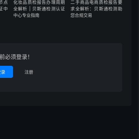
节点
化妆品质检报告办理周期
二手商品电商质检报告要
证中
全解析 | 贝斯通检测认证
求全解析：贝斯通检测助
中心专业指南
您合规交易
前必须登录！
登录
注册