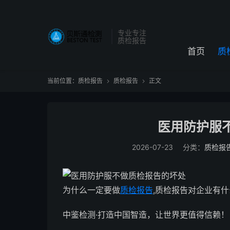
专业专注
质检报告
首页
质
当前位置：
质检报告
质检报告
正文


医用防护服
2026-07-23
分类：
质检报
为什么一定要做
质检报告
,质检报告对企业有什
中鉴检测·打造中国智造，让世界更值得信赖！