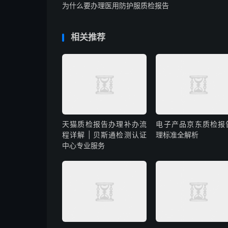
为什么要办理医用防护服质检报告
相关推荐
天猫质检报告办理补办流
电子产品京东质检报
程详解 | 贝斯通检测认证
理标准全解析
中心专业服务