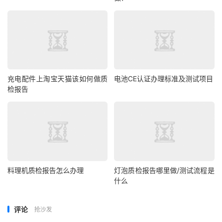
充电配件上淘宝天猫该如何做质
电池CE认证办理标准及测试项目
检报告
料理机质检报告怎么办理
灯泡质检报告哪里做/测试流程是
什么
评论
抢沙发