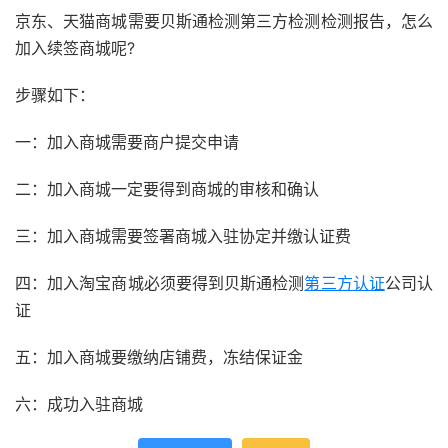
京东、天猫商城需要贝斯通检测第三方检测检测报告，怎么
加入续签商城呢?
步骤如下：
一：加入商城需要商户提交申请
二：加入商城一定要得到商城的审核和确认
三：加入商城需要签署商城入驻协定并缴认证费
四：加入淘宝商城必须要得到贝斯通检测
第三方认证
公司认
证
五：加入商城要缴纳店铺费，冻结保证金
六：成功入驻商城