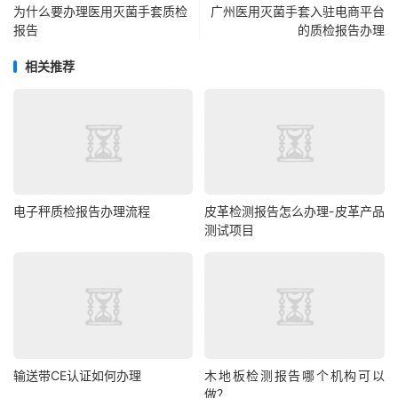
为什么要办理医用灭菌手套质检
广州医用灭菌手套入驻电商平台
报告
的质检报告办理
相关推荐
电子秤质检报告办理流程
皮革检测报告怎么办理-皮革产品
测试项目
输送带CE认证如何办理
木地板检测报告哪个机构可以
做？