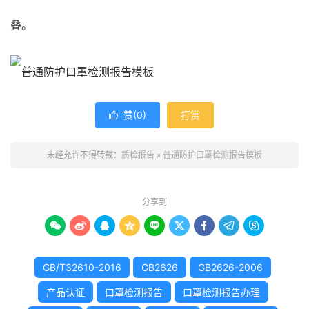
叠。
赞(
0
)
打赏

未经允许不得转载：
质检报告
»
普通防护口罩检测报告模板
分享到









GB/T32610-2016
GB2626
GB2626-2006
产品认证
口罩检测报告
口罩检测报告办理