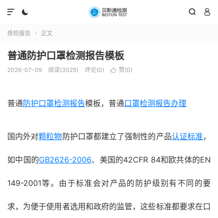




质检报告
正文

普通防护口罩检测报告模板
2026-07-09
阅读(3025)
评论(0)
赞(
0
)

普通
防护口罩检测报告
模板，普通
口罩检测报告办理
国内外对
颗粒物
防护口罩都建立了强制性的产品
认证标准
，
如中国的
GB2626-2006
、美国的42CFR 84和欧共体的EN
149-2001等。由于标准会对产品的防护级别有不同的要
求，为便于使用者选用和政府的监管，这些标准都要求在口