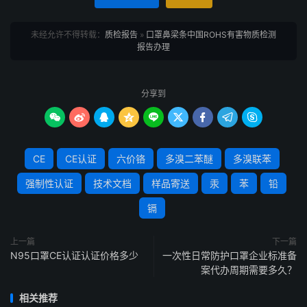
未经允许不得转载：
质检报告
»
口罩鼻梁条中国ROHS有害物质检测
报告办理
分享到









CE
CE认证
六价铬
多溴二苯醚
多溴联苯
强制性认证
技术文档
样品寄送
汞
苯
铅
镉
上一篇
下一篇
N95口罩CE认证认证价格多少
一次性日常防护口罩企业标准备
案代办周期需要多久？
相关推荐