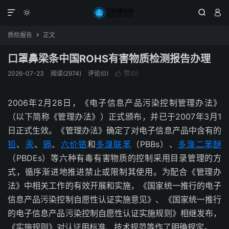




质检报告
正文

口罩鼻梁条中国ROHS有害物质检测报告办理
2026-07-23
阅读(2974)
评论(0)
赞(
0
)

2006年2月28日，《电子信息产品污染控制管理办法》
（以下简称《管理办法》）正式颁布，并已于2007年3月1
日正式生效。《管理办法》确定了对电子信息产品中含有的
铅
、
汞
、
镉
、
六价铬
和
多溴联苯
（PBBs）、
多溴二苯醚
（PBDEs）等六种有毒有害物质的控制采用目录管理的方
式，循序渐进地推进禁止或限制其使用。为配合《管理办
法》中相关工作的有效开展和实施，《国家统一推行的电子
信息产品污染控制自愿性认证实施意见》、《国家统一推行
的电子信息产品污染控制自愿性认证实施规则》相继发布，
《实施规则》对认证用标准、技术规范等作了明确规定。