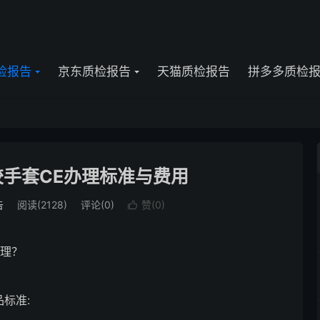
检报告
京东质检报告
天猫质检报告
拼多多质检
手套CE办理标准与费用
告
阅读(2128)
评论(0)
赞(
0
)

理？
标准: