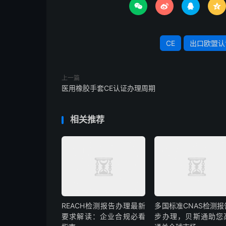




CE
出口欧盟认
上一篇
医用橡胶手套CE认证办理周期
相关推荐
REACH检测报告办理最新
多国标准CNAS检测报
要求解读：企业合规必看
步办理，贝斯通助您