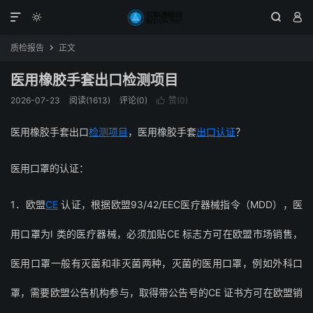




质检报告
正文

医用橡胶手套出口检测项目
2026-07-23
阅读(1613)
评论(0)
赞(
0
)

医用橡胶手套出口
检测项目
，医用橡胶手套
出口认证
？
医用口罩的认证：
1．欧盟
CE
认证，根据欧盟93/42/EEC医疗器械指令（MDD），医
用口罩为I 类的医疗器械，必须加贴CE 标志方可在欧盟市场销售，
医用口罩一般有灭菌和非灭菌两种，灭菌的医用口罩，例如外科口
罩，需要欧盟公告机构参与，取得带公告号的CE 证书方可在欧盟销