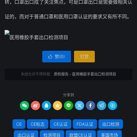
转，口罩出口成了关注焦点，可是口罩出口是需要做相关认
证的，而对于普通口罩和医用口罩认证的要求又有所不同。
赞(
0
)
打赏

未经允许不得转载：
质检报告
»
医用橡胶手套出口检测项目
分享到









CE
CE标志
CE认证
FDA认证
出口检测
出口认证
检测项目
欧盟CE认证
美国市场