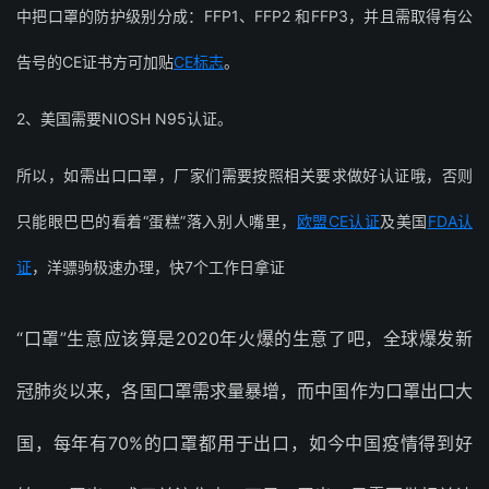
中把口罩的防护级别分成：FFP1、FFP2 和FFP3，并且需取得有公
告号的CE证书方可加贴
CE标志
。
2、美国需要NIOSH N95认证。
所以，如需出口口罩，厂家们需要按照相关要求做好认证哦，否则
只能眼巴巴的看着“蛋糕”落入别人嘴里，
欧盟CE认证
及美国
FDA认
证
，洋骠驹极速办理，快7个工作日拿证
“口罩”生意应该算是2020年火爆的生意了吧，全球爆发新
冠肺炎以来，各国口罩需求量暴增，而中国作为口罩出口大
国，每年有70%的口罩都用于出口，如今中国疫情得到好