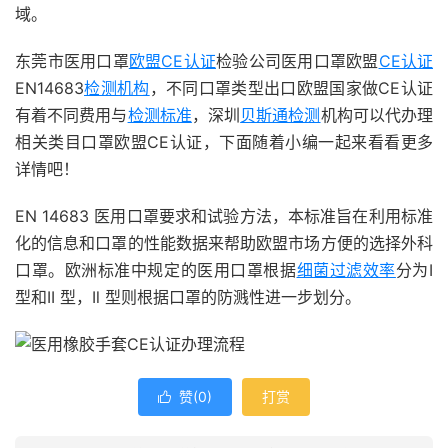
域。
东莞市医用口罩
欧盟CE认证
检验公司医用口罩欧盟
CE认证
EN14683
检测机构
，不同口罩类型出口欧盟国家做CE认证
有着不同费用与
检测标准
，深圳
贝斯通检测
机构可以代办理
相关类目口罩欧盟CE认证，下面随着小编一起来看看更多
详情吧！
EN 14683 医用口罩要求和试验方法，本标准旨在利用标准
化的信息和口罩的性能数据来帮助欧盟市场方便的选择外科
口罩。欧洲标准中规定的医用口罩根据
细菌过滤效率
分为I
型和II 型，Il 型则根据口罩的防溅性进一步划分。
赞(
0
)
打赏
