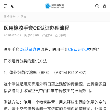




质检报告
正文

医用橡胶手套CE认证办理流程
2026-07-09
阅读(1896)
评论(0)
赞(
0
)

医用手套
CE认证办理
流程，医用手套
CE
认证办理
机构？
口罩进行分类的测试方法：
1、体外细菌过滤率（BFE）（ASTM F2101-07）
这个测试是用来确定外科口罩上残留的传染源，此传染源直
接影响到手术室空气中由口罩中释放出的细菌数目。
测试方法：使用一个喷雾装置，用来释放出固定流量的空气
流，这个空气流包含着一定浓度的金刘色葡萄球菌，让这股