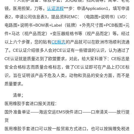
个人防护设备：橡胶手套，太阳眼镜，挡风镜等。简单：老花
镜，医用担架，刀等。
认证流程
***步：申请Application1，填写申请
表2，申请公司信息表3，提品资料EMC：（电路图+说明书）LVD：
电路图+说明书+BOM表+Label（铭牌）+外壳尺寸图+PCB板图+元
件+马达（视产品而定）+变压器规格书等（视产品而定）等。经过
以上六个步骤，您的贴有
CE标志
的产品就可以在欧洲市场顺利流通
了。CE认证介绍很多人会对CE认证有一些错误的认识，认为通过了
CE认证就是质量达到了欧盟要求，对此，给大家科普下：CE标志是
安全合格标志而质量合格标志，做了CE认证即可在产品上打CE标
识，旨在证明该产品不危及人类，动物和货品的安全方面，而不是
质量要求。
清单；
医用橡胶手套进口报关流程：
国外准备单证——海运空运EMS快件进口——口岸清关——放行提
货
医用橡胶手套进口可以按一般贸易方式进口，也可以按捐赠免税进