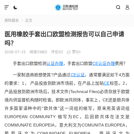




质检报告
正文

医用橡胶手套出口欧盟检测报告可以自己申请
吗？
2026-07-23
阅读(1982)
评论(0)
赞(
0
)

手套出口欧盟检测
认证办理
，手套出口欧盟
CE认证办理
费用？
一家制造商欲想使其?‌‌产品通过
CE认证
，通常要满足如下4方面
的要求：1， 产品投放到欧洲市场前，在产品上加贴
CE
标签。2，
产品投放到欧洲市场后，技术文件(Technical Files)必须存放于欧盟
境内供监督机构随时检查。即欧洲共同体，事实上，CE还是欧共体
许多国家语种中的"欧共体"这一词组的缩写，原来用英语词组
EUROPEAN COMMUNITY 缩写为EC，后因欧共体在法文是
COMMUNATE EUROPEIA，意大利文为COMUNITA EUROPEA，
葡萄牙文为COMUNIDADE EUROPEIA，西班牙文为