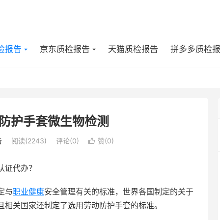
检报告
京东质检报告
天猫质检报告
拼多多质检
防护手套微生物检测
告
阅读(2243)
评论(0)
赞(
0
)

认证代办？
定与
职业健康
安全管理有关的标准，世界各国制定的关于
且相关国家还制定了选用劳动防护手套的标准。