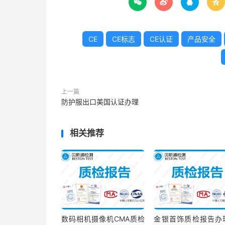




CE
CE标志
CE认证
产品安全
上一篇
防护服出口美国认证办理
相关推荐
数码相机摄像机CMA质检
金银首饰质检报告办