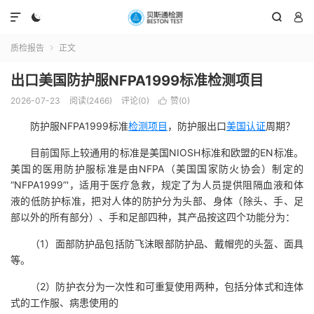




质检报告
正文

出口美国防护服NFPA1999标准检测项目
2026-07-23
阅读(2466)
评论(0)
赞(
0
)

防护服NFPA1999标准
检测项目
，防护服出口
美国认证
周期？
目前国际上较通用的标准是美国NIOSH标准和欧盟的EN标准。
美国的医用防护服标准是由NFPA（美国国家防火协会）制定的
“NFPA1999”'，适用于医疗急救，规定了为人员提供阻隔血液和体
液的低防护标准，把对人体的防护分为头部、身体（除头、手、足
部以外的所有部分）、手和足部四种，其产品按这四个功能分为：
（1）面部防护品包括防飞沫眼部防护品、戴帽兜的头盔、面具
等。
（2）防护衣分为一次性和可重复使用两种，包括分体式和连体
式的工作服、病患使用的