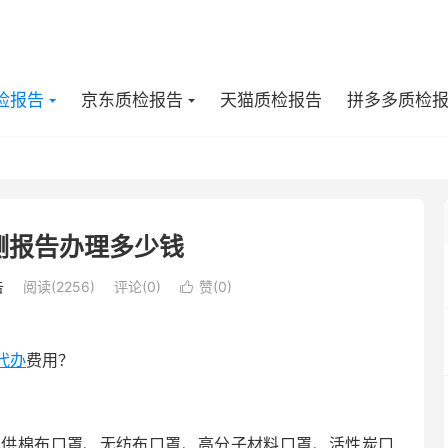
检报告
京东质检报告
天猫质检报告
拼多多质检
测报告办理多少钱
告
阅读(2256)
评论(0)
赞(
0
)

代办
费用？
提供棉布口罩、无纺布口罩、高分子材料口罩、活性炭口