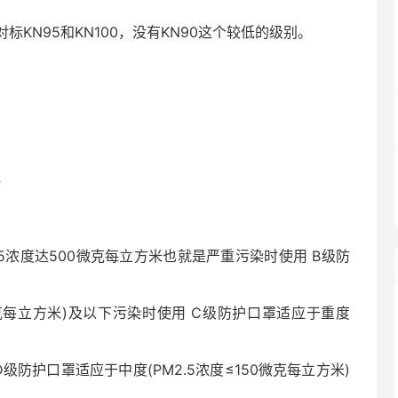
对标KN95和KN100，没有KN90这个较低的级别。
》
.5浓度达500微克每立方米也就是严重污染时使用 B级防
微克每立方米)及以下污染时使用 C级防护口罩适应于重度
 D级防护口罩适应于中度(PM2.5浓度≤150微克每立方米)