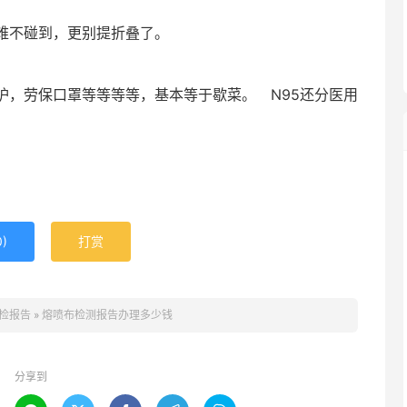
难不碰到，更别提折叠了。
，劳保口罩等等等等，基本等于歇菜。 N95还分医用
0
)
打赏
检报告
»
熔喷布检测报告办理多少钱
分享到