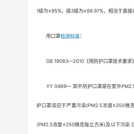
1级为≥95%，级3级为≥99.97%，相当于直接
用口罩
检测标准
：
GB 19083—2010《用防护口罩技术要求
YY 0469— 其中防护口罩是在室外PM2
护口罩适应于严重污染(PM2.5浓度≤350
(PM2.5浓度≤250微克每立方米)及以下污染