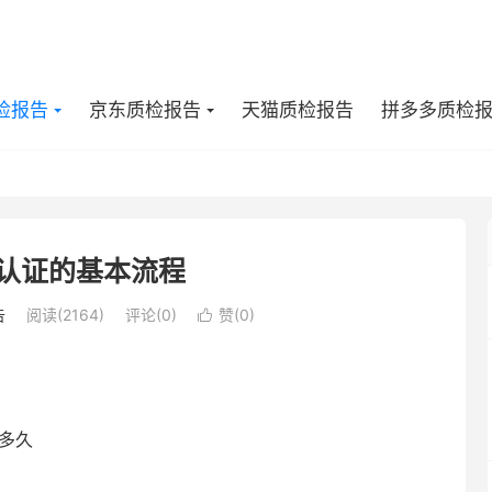
检报告
京东质检报告
天猫质检报告
拼多多质检
3c认证的基本流程
告
阅读(2164)
评论(0)
赞(
0
)

期多久