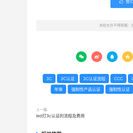
赞(

未经允许不得转载：




3C
3C认证
3C认证流程
CCC
年审
强制性产品认证
强制性认证
上一篇
led灯3c认证的流程及费用