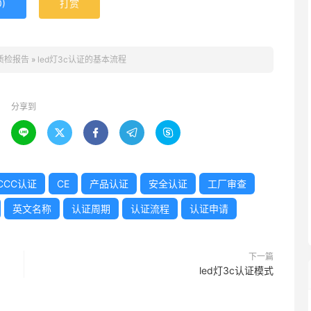
0
)
打赏
质检报告
»
led灯3c认证的基本流程
分享到





CCC认证
CE
产品认证
安全认证
工厂审查
英文名称
认证周期
认证流程
认证申请
下一篇
led灯3c认证模式