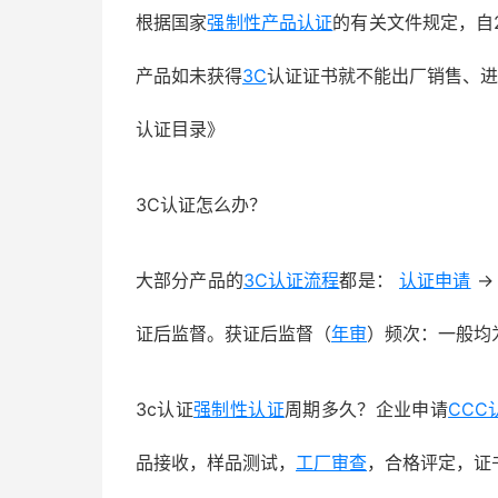
根据国家
强制性产品认证
的有关文件规定，自2
产品如未获得
3C
认证证书就不能出厂销售、进
认证目录》
3C认证怎么办？
大部分产品的
3C认证流程
都是：
认证申请
→
证后监督。获证后监督（
年审
）频次：一般均
3c认证
强制性认证
周期多久？企业申请
CCC
品接收，样品测试，
工厂审查
，合格评定，证