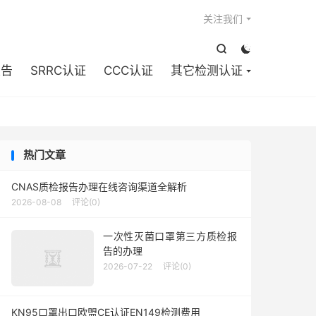

关注我们


报告
SRRC认证
CCC认证
其它检测认证
热门文章
CNAS质检报告办理在线咨询渠道全解析
2026-08-08
评论(0)
一次性灭菌口罩第三方质检报
告的办理
2026-07-22
评论(0)
KN95口罩出口欧盟CE认证EN149检测费用