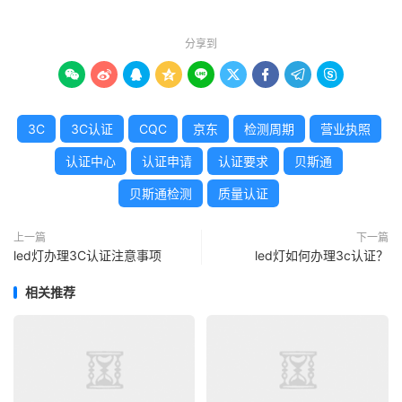
分享到









3C
3C认证
CQC
京东
检测周期
营业执照
认证中心
认证申请
认证要求
贝斯通
贝斯通检测
质量认证
上一篇
下一篇
led灯办理3C认证注意事项
led灯如何办理3c认证？
相关推荐