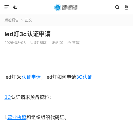




质检报告
正文

led灯3c认证申请
2026-08-03
阅读(1853)
评论(0)
赞(
0
)

led灯3c
认证申请
，led灯如何申请
3C认证
3C
认证请求预备资料：
1.
营业执照
和组织组织代码证。