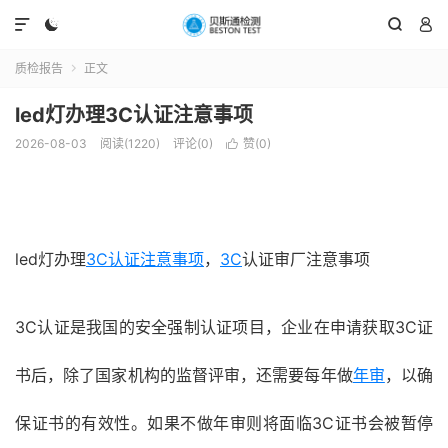




质检报告
正文

led灯办理3C认证注意事项
2026-08-03
阅读(1220)
评论(0)
赞(
0
)

led灯办理
3C认证
注意事项
，
3C
认证审厂注意事项
3C认证是我国的安全强制认证项目，企业在申请获取3C证
书后，除了国家机构的监督评审，还需要每年做
年审
，以确
保证书的有效性。如果不做年审则将面临3C证书会被暂停