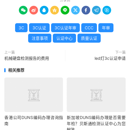
分享到









3C
3C认证
3C认证年审
CCC
年审
注意事项
认证中心
质量认证
上一篇
下一篇
机械硬盘检测报告的费用
led灯3c认证申请
相关推荐
香港公司DUNS编码办理咨询指
新加坡DUNS编码办理是否需要
南
年检？贝斯通检测认证中心为您
解答