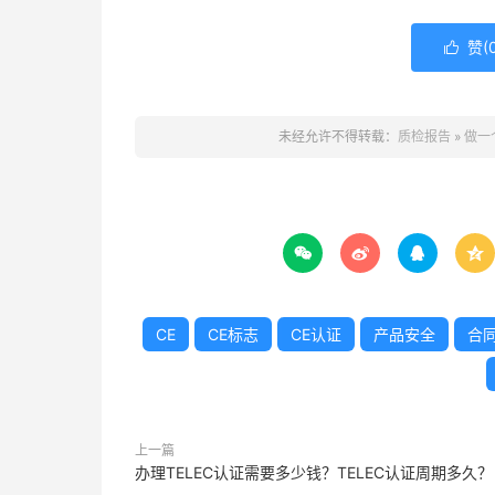
赞(

未经允许不得转载：
质检报告
»
做一




CE
CE标志
CE认证
产品安全
合
上一篇
办理TELEC认证需要多少钱？TELEC认证周期多久？