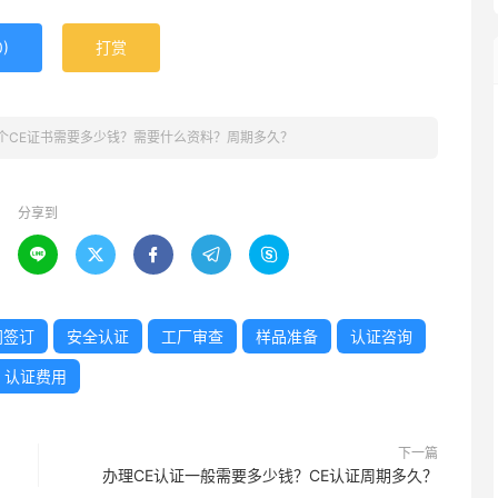
0
)
打赏
个CE证书需要多少钱？需要什么资料？周期多久？
分享到





同签订
安全认证
工厂审查
样品准备
认证咨询
认证费用
下一篇
​办理CE认证一般需要多少钱？CE认证周期多久？