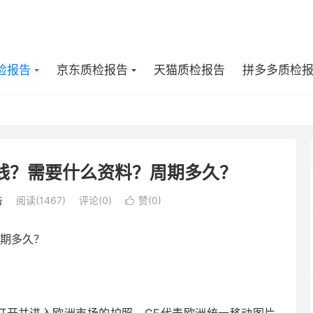
检报告
京东质检报告
天猫质检报告
拼多多质检
钱？需要什么资料？周期多久？
告
阅读(1467)
评论(0)
赞(
0
)

期多久？