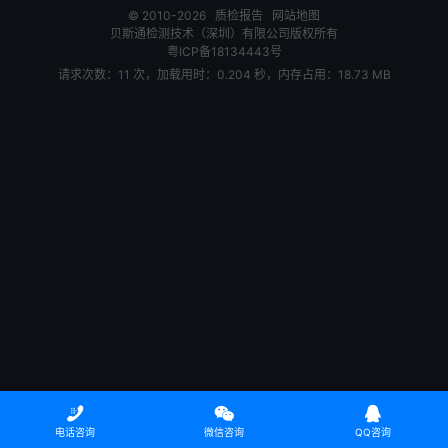
© 2010-2026
质检报告
网站地图
贝斯通检测技术（深圳）有限公司版权所有
粤ICP备18134443号
请求次数：11 次，加载用时：0.204 秒，内存占用：18.73 MB



电话咨询
微信咨询
QQ咨询