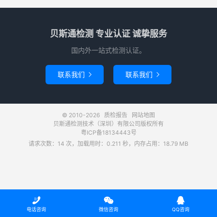
贝斯通检测 专业认证 诚挚服务
国内外一站式检测认证。
联系我们
联系我们


© 2010-2026
质检报告
网站地图
贝斯通检测技术（深圳）有限公司版权所有
粤ICP备18134443号
请求次数：14 次，加载用时：0.211 秒，内存占用：18.79 MB



电话咨询
微信咨询
QQ咨询