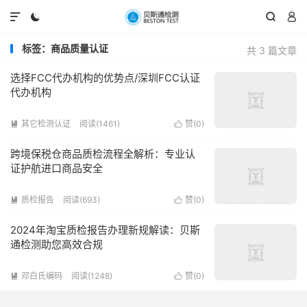




标签：商品质量认证
共 3 篇文章
选择FCC代办机构的优势点/深圳FCC认证
代办机构
其它检测认证
阅读(1461)
赞(
0
)


跨境保税仓商品质检流程全解析：专业认
证护航进口商品安全
质检报告
阅读(693)
赞(
0
)


2024年淘宝质检报告办理新规解读：贝斯
通检测助您高效合规
邓白氏编码
阅读(1248)
赞(
0
)

