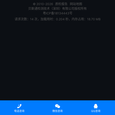
© 2010-2026
质检报告
网站地图
贝斯通检测技术（深圳）有限公司版权所有
粤ICP备18134443号
请求次数：14 次，加载用时：0.204 秒，内存占用：18.70 MB



电话咨询
微信咨询
QQ咨询