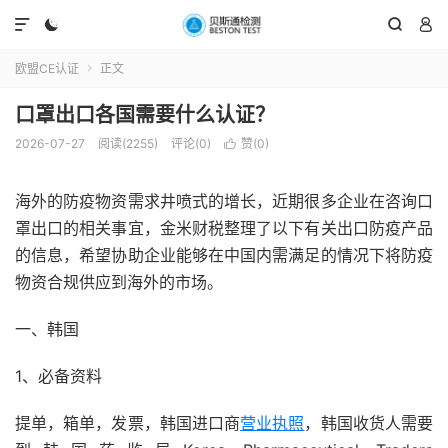




欧盟CE认证
正文

口罩出口各国需要什么认证？
2026-07-27
阅读(2255)
评论(0)
赞(
0
)

海外的防疫物资需求井喷式的增长，近期很多企业在咨询口
罩出口的相关事宜，金米财税整理了以下有关出口防疫产品
的信息，希望协助企业能够在中国内需满足的情况下将防疫
物资合规供应到海外的市场。
一、韩国
1、必备资料
提单，箱单，发票，韩国进口商
营业执照
，韩国收货人需要