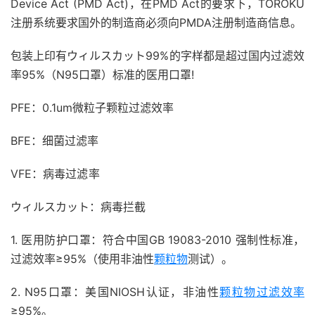
Device Act (PMD Act)，在PMD Act的要求下，TOROKU
注册系统要求国外的制造商必须向PMDA注册制造商信息。
包装上印有ウィルスカット99%的字‪样⁢都是超过国内过滤效
率95%（N95口罩）标准的医用口罩!
PFE：0.1um微粒子‬颗‬粒过‬滤‬效率
‬BFE：细⁡菌⁡过滤率
‎VFE：病毒过‪滤 率
ウィルスカット：病毒拦截
1. 医用防护口罩：符合中国GB 19083-2010 强制性标准，
过滤效率≥95%（使用非油性
颗粒物
测试）。
2. N95口罩：美国NIOSH认证，非油性
颗粒物过滤效率
≥95%。