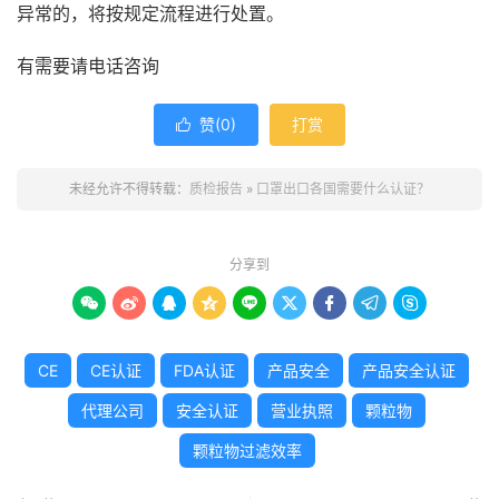
异常的，将按规定流程进行处置。
有需要请电话咨询
赞(
0
)
打赏

未经允许不得转载：
质检报告
»
口罩出口各国需要什么认证？
分享到









CE
CE认证
FDA认证
产品安全
产品安全认证
代理公司
安全认证
营业执照
颗粒物
颗粒物过滤效率