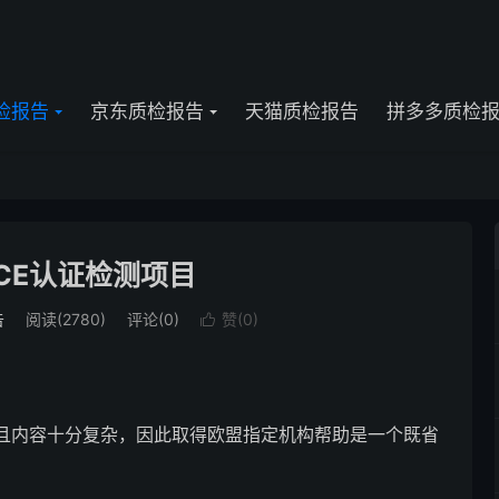
检报告
京东质检报告
天猫质检报告
拼多多质检
CE认证检测项目
告
阅读(2780)
评论(0)
赞(
0
)

且内容十分复杂，因此取得欧盟指定机构帮助是一个既省