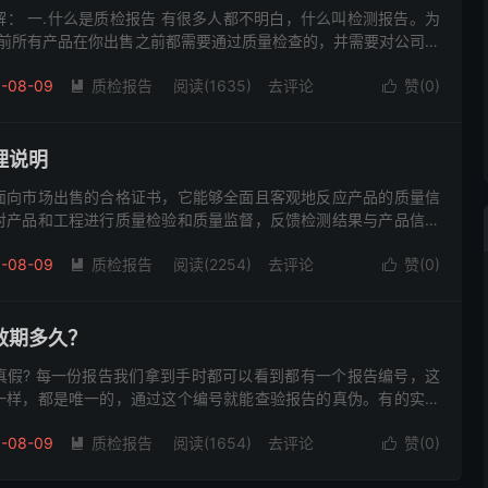
： 一.什么是质检报告 有很多人都不明白，什么叫检测报告。为
目前所有产品在你出售之前都需要通过质量检查的，并需要对公司产
要是鉴定产品质量达标书面证明。他是经过对产品和设备的质量检
-08-09
质检报告
阅读(1635)
去评论
赞(
0
)


理说明
面向市场出售的合格证书，它能够全面且客观地反应产品的质量信
对产品和工程进行质量检验和质量监督，反馈检测结果与产品信息
时，随着国内电商经济的崛起，入驻电商平台也需要企业提供相应
-08-09
质检报告
阅读(2254)
去评论
赞(
0
)


效期多久？
真假? 每一份报告我们拿到手时都可以看到都有一个报告编号，这
一样，都是唯一的，通过这个编号就能查验报告的真伪。有的实验
的网站查询，也有的实验室通过报告上的电话查询，性质都是一样
-08-09
质检报告
阅读(1654)
去评论
赞(
0
)

