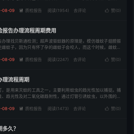
次性入驻成功，这两个咨询章是绝对少不了的，我司可为您出具完
-08-09
质检报告
阅读(1954)
去评论
赞(
0
)


检报告办理流程周期费用
告办理找贝斯通检测；超声波驱蚊器的原理是，模仿雄蚊子翅膀振
走雌蚊子，因为只有怀了孕的雌蚊子会咬人，而这个时候，雌蚊子
。 超声波驱蚊器质检报告产品样图 超声波驱蚊器质检报告检测标
-08-09
质检报告
阅读(2247)
去评论
赞(
0
)


办理流程周期
灯，是用来灭蚊的工具之一，主要利用蚊虫的趋光性加以捕捉。捕
性、趋光性及对二氧化碳趋附性，通过灯管引诱蚊虫，以外围的高
子瞬间烧焦，或将蚊虫吸入底部集虫网，并使之困在其中直到风
-08-09
质检报告
阅读(1473)
去评论
赞(
0
)


期多久？