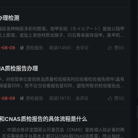
办理检测
描绘各种绚丽多彩的图案，指甲彩绘（ネイルアート）是指以指甲
绘上图案，或加上其他材质如珠子、闪石等来装饰指甲。美甲机需
要办理相对应的质检报告。 美甲机质检报告产品样图 美甲机质检
-08-09
质检报告
阅读(1499)
去评论
赞(
0
)


MA质检报告办理
中，对经营单位查验商品质量检验报告时应验看检验报告原件(盖有
时保留复印件，而不应仅验看报告复印件，避免所取的检验报告出现
产品质量检测报告》有效期是否有时间规定产品质量检验报告一般
-08-09
质检报告
阅读(1873)
去评论
赞(
0
)


和CNAS质检报告的具体流程是什么
）、中国合格评定国家认可委员会（CNAS）是商城入驻必备的两
京东等电商平台基本上都只认CMA和CNAS资质章，所以指纹电