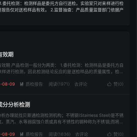
 1.委托检测：检测样品是委托方自行送检，实验室只对来样进行检
报告仅对送检样品有效。 2.监督抽查：产品质量监督部门依据产
有效期
效期 产品检测一般分为两类： 1.委托检测：检测样品是委托方自
来样进行检测，因此检测结论反应的是送检样品的质量属性，检测
。 2.监督抽查：产品质量监督部门依据产品质量法，对相关产品
-08-09
质检报告
阅读(1971)
去评论
赞(
0
)


成分分析检测
理就找贝斯通检测检测机构；不锈钢(Stainless Steel)是不锈
气、蒸汽、水等弱腐蚀介质或具有不锈性的钢种称为不锈钢;而将耐
、盐等化学浸蚀)的钢种称为耐酸钢。由于两者在化...
-08-09
质检报告
阅读(1636)
去评论
赞(
0
)

