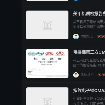
美甲机质检报告
美甲机属于是给指甲
油或其他颜料在指甲
要上电商平台上销售需
质检报告
2026
报告办理...
电拼档第三方C
在工商日常监管检查
红章的检验报告)同
复印伪造等情况。《
质检报告
2026
是没有确...
指纹电子锁CMA
中国计量认证（CMA
枚资质章，目前天猫、