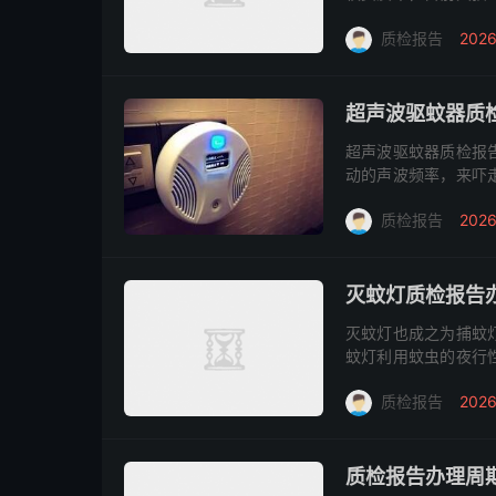
子锁质检报告想要一
质检报告
2026
全合...
超声波驱蚊器质
超声波驱蚊器质检报
动的声波频率，来吓
是不能和雄蚊子交配的
质检报告
2026
准 超声...
灭蚊灯质检报告
灭蚊灯也成之为捕蚊
蚊灯利用蚊虫的夜行
压电击网将接触的蚊
质检报告
2026
干，以达到杀蚊...
质检报告办理周