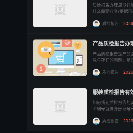
质检报告办理周期详解
什么需要检测?根据
品合格数的统计，主
质检报告
2026
测得出...
产品质检报告办
产品质检报告是产品
息与存在的问题，是
解析的书面报告。同
质检报告
2026
的产品检测报...
服装质检报告有
如何辨别质检报告的
个编号就像身份证号
室可以通过他们公司
质检报告
2026
的。一般实...